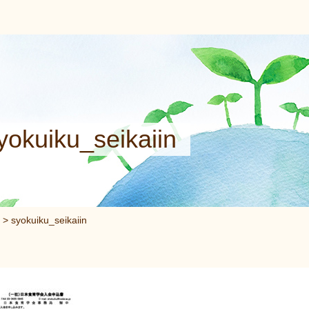
yokuiku_seikaiin
>
syokuiku_seikaiin